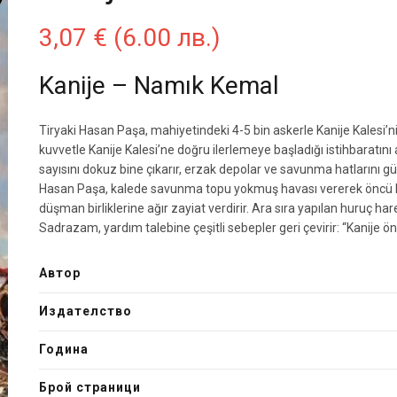
3,07
€
(6.00 лв.)
Kanije – Namık Kemal
Tiryaki Hasan Paşa, mahiyetindeki 4-5 bin askerle Kanije Kalesi’n
kuvvetle Kanije Kalesi’ne doğru ilerlemeye başladığı istihbaratını 
sayısını dokuz bine çıkarır, erzak depolar ve savunma hatlarını güç
Hasan Paşa, kalede savunma topu yokmuş havası vererek öncü 
düşman birliklerine ağır zayiat verdirir. Ara sıra yapılan huruç h
Sadrazam, yardım talebine çeşitli sebepler geri çevirir: “Kanije ö
Автор
Издателство
Година
Брой страници