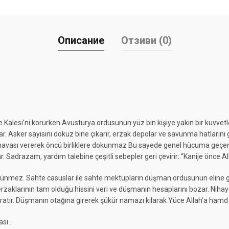
Описание
Отзиви (0)
 Kalesi’ni korurken Avusturya ordusunun yüz bin kişiye yakın bir kuvvetl
lar. Asker sayısını dokuz bine çıkarır, erzak depolar ve savunma hatlarını g
sı vererek öncü birliklere dokunmaz Bu sayede genel hücuma geçen düşm
 Sadrazam, yardım talebine çeşitli sebepler geri çevirir: “Kanije önce Al
ünmez. Sahte casuslar ile sahte mektupların düşman ordusunun eline 
erzaklarının tam olduğu hissini veri ve düşmanın hesaplarını bozar. Nih
uğratır. Düşmanın otağına girerek şükür namazı kılarak Yüce Allah’a hamd e
ası…