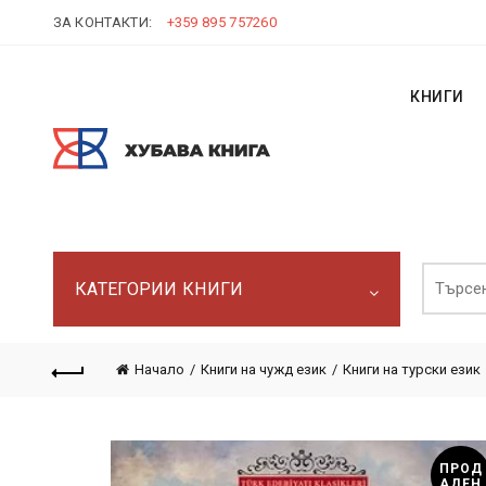
ЗА КОНТАКТИ:
+359 895 757260
КНИГИ
Търси:
КАТЕГОРИИ КНИГИ
Начало
Книги на чужд език
Книги на турски език
ПРОД
АДЕН