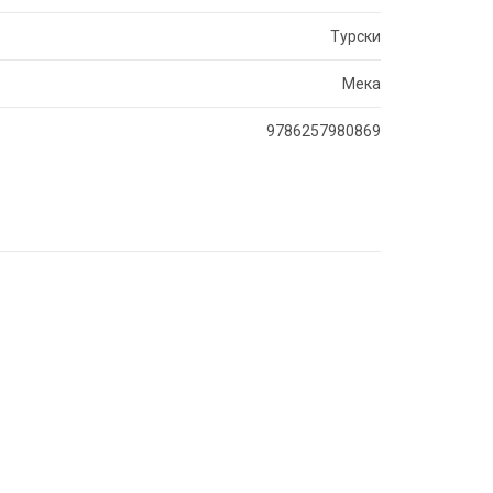
Турски
Мека
9786257980869