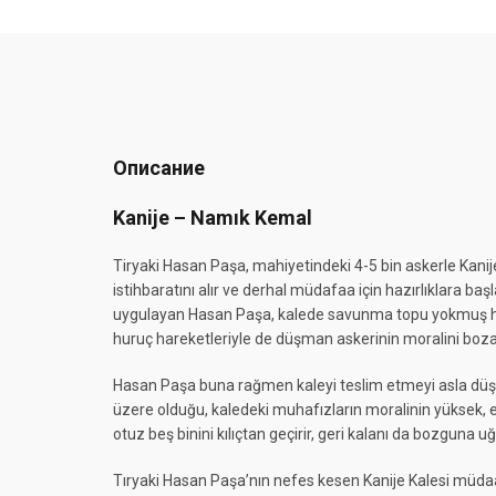
Описание
Kanije – Namık Kemal
Tiryaki Hasan Paşa, mahiyetindeki 4-5 bin askerle Kanije
istihbaratını alır ve derhal müdafaa için hazırlıklara baş
uygulayan Hasan Paşa, kalede savunma topu yokmuş hava
huruç hareketleriyle de düşman askerinin moralini bozar.
Hasan Paşa buna rağmen kaleyi teslim etmeyi asla düş
üzere olduğu, kaledeki muhafızların moralinin yüksek, 
otuz beş binini kılıçtan geçirir, geri kalanı da bozguna 
Tıryaki Hasan Paşa’nın nefes kesen Kanije Kalesi müda