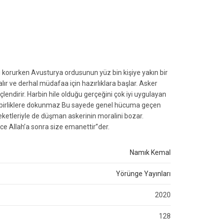
i korurken Avusturya ordusunun yüz bin kişiye yakın bir
alır ve derhal müdafaa için hazırlıklara başlar. Asker
lendirir. Harbin hile olduğu gerçeğini çok iyi uygulayan
birliklere dokunmaz Bu sayede genel hücuma geçen
areketleriyle de düşman askerinin moralini bozar.
nce Allah’a sonra size emanettir”der.
Namık Kemal
Yörünge Yayınları
2020
128