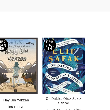
ПРО
ПРО
ПРО
ДАД
ДАД
ДАД
ЕН
ЕН
ЕН
On Dakika Otuz Sekiz
Hay Bin Yakzan
Kırlang
Saniye
İBN TUFEYL
AHME
,