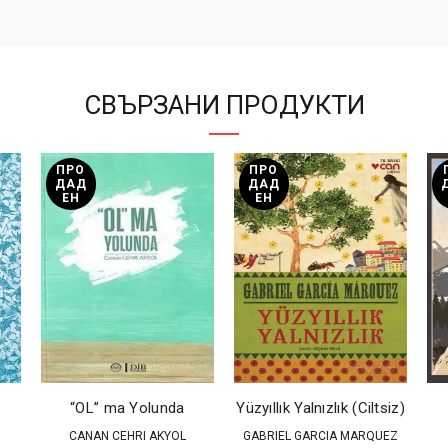
СВЪРЗАНИ ПРОДУКТИ
ПРО
ПРО
ДАД
ДАД
ЕН
ЕН
“OL” ma Yolunda
Yüzyıllık Yalnızlık (Ciltsiz)
CANAN CEHRI AKYOL
GABRIEL GARCIA MARQUEZ