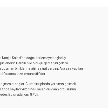
e Kanije Kalesi’ne doğru ilerlemeye başladığı
üçlendirir. Harbin hile olduğu gerçeğini çok iyi
an birliklerine ağır zayiat verdirir. Ara sıra yapılan
lah’a sonra size emanettir”der.
geçmesini sağlar. Bu mektuplarda yardımın gelmek
ayetinde sayıları yüz bine-ulaşan düşman ordusunun
der. Bu sırada yaşı 87’dir.