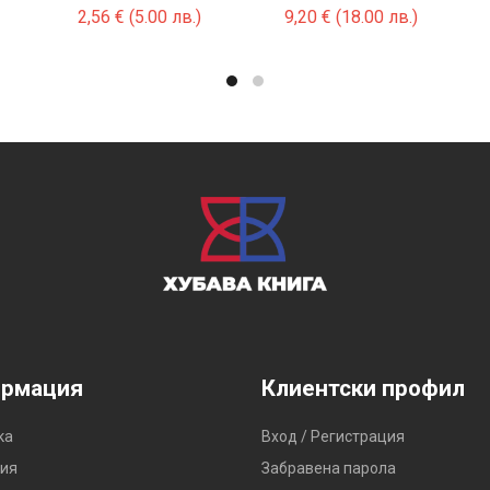
2,56
€
(5.00 лв.)
9,20
€
(18.00 лв.)
рмация
Клиентски профил
ка
Вход / Регистрация
ия
Забравена парола