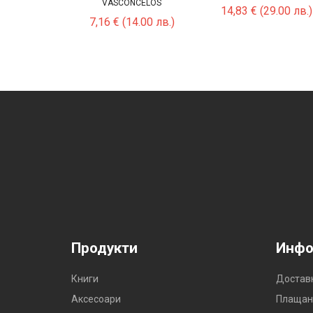
VASCONCELOS
14,83
€
(29.00 лв.)
7,16
€
(14.00 лв.)
Продукти
Инфо
Книги
Достав
Аксесоари
Плащан