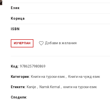
Език
Корица
ISBN
Добави в желания
ИЗЧЕРПАН
Код:
9786257980869
Категории:
Книги на турски език
,
Книги на чужд език
Етикети:
Kanije
,
Namık Kemal
,
книги на турски език
Сподели