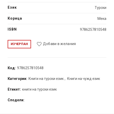
Език
Турски
Корица
Мека
ISBN
9786257810548
Добави в желания
ИЗЧЕРПАН
Код:
9786257810548
Категории:
Книги на турски език
,
Книги на чужд език
Етикет:
книги на турски език
Сподели