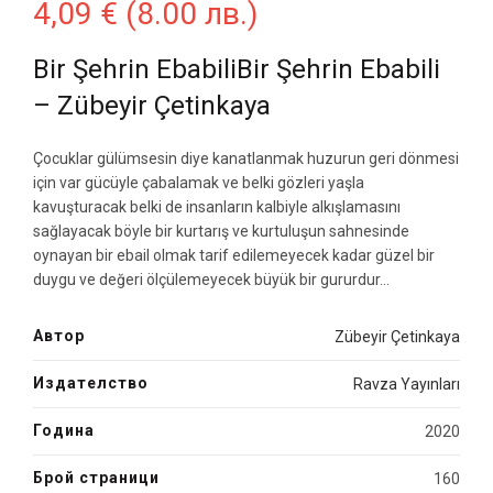
4,09
€
(8.00 лв.)
Bir Şehrin EbabiliBir Şehrin Ebabili
– Zübeyir Çetinkaya
Çocuklar gülümsesin diye kanatlanmak huzurun geri dönmesi
için var gücüyle çabalamak ve belki gözleri yaşla
kavuşturacak belki de insanların kalbiyle alkışlamasını
sağlayacak böyle bir kurtarış ve kurtuluşun sahnesinde
oynayan bir ebail olmak tarif edilemeyecek kadar güzel bir
duygu ve değeri ölçülemeyecek büyük bir gururdur…
Автор
Zübeyir Çetinkaya
Издателство
Ravza Yayınları
Година
2020
Брой страници
160