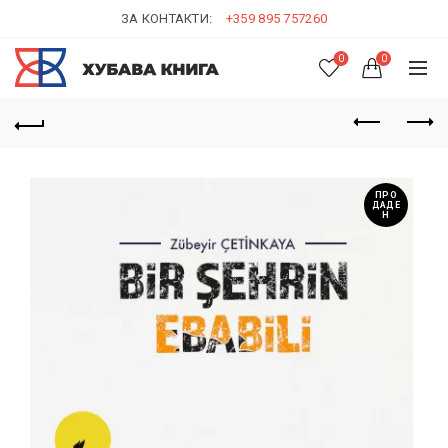
ЗА КОНТАКТИ:
+359 895 757260
0
0
ПРО
ДАДЕ
Н