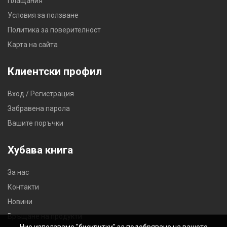
Плащания
Условия за ползване
Политика за поверителност
Карта на сайта
Клиентски профил
Вход / Регистрация
Забравена парола
Вашите поръчки
Хубава книга
За нас
Контакти
Новини
Връщане на продукти