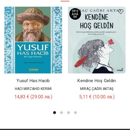
ПРО
ДАД
ЕН
Yusuf Has Hacib
Kendine Hoş Geldin
HACI MIRZAHID KERIMI
MIRAÇ ÇAĞRI AKTAŞ
14,83
€
(29.00 лв.)
5,11
€
(10.00 лв.)