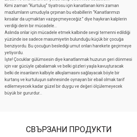
Kimi zaman “Kurtuluş” tiyatrosu için kanatlanan kimi zaman
mazlumların umuduyla çırpınan bu ebabillerin “Kanatlarımızı
kırsalar da uçmaktan vazgeçmeyeceğiz.” diye haykıran kalplerin
verdiği derin bir mücadele…
Aslında onlar için mücadele etmek kalbinde sevgi temenni edildiği
yüzünde ise sadece masumiyetin bulunduğu küçük bir çocuğa
benziyordu. Bu çocuğun beslediği umut onları harekete geçirmeye
yetiyordu.
İşte! Çocuklar gülümsesin diye kanatlanmak huzurun geri dönmesi
için var gücüyle çabalamak ve belki gözleri yaşla kavuşturacak
belki de insanların kalbiyle alkışlamasını sağlayacak böyle bir
kurtarış ve kurtuluşun sahnesinde oynayan bir ebail olmak tarif
edilemeyecek kadar güzel bir duygu ve değeri ölçülemeyecek
büyük bir gururdur…
СВЪРЗАНИ ПРОДУКТИ