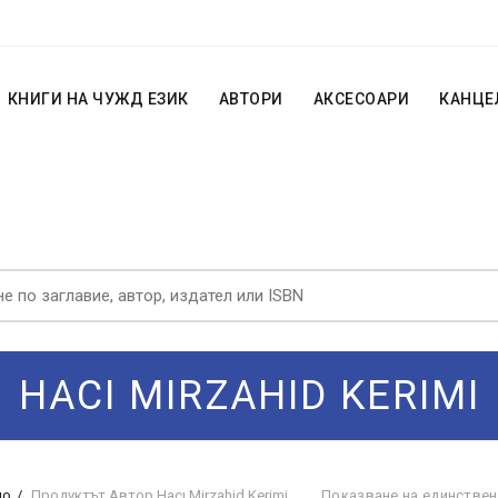
КНИГИ НА ЧУЖД ЕЗИК
АВТОРИ
АКСЕСОАРИ
КАНЦЕ
HACI MIRZAHID KERIMI
ло
Продуктът Автор
Hacı Mirzahid Kerimi
Показване на единствен