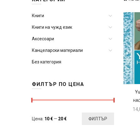
Книги
Книги на чужд език
Аксесоари
Канцеларски материали
Без категория
ФИЛТЪР ПО ЦЕНА
Yu
HAC
14
Минимална
Максимална
Цена:
10 €
—
20 €
ФИЛТЪР
цена
цена