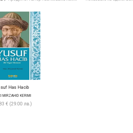
suf Has Hacib
I MIRZAHID KERIMI
,83
€
(29.00 лв.)