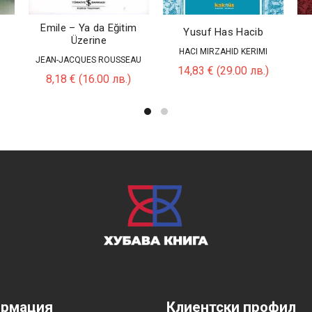
Emile – Ya da Eğitim
Yusuf Has Hacib
Üzerine
HACI MIRZAHID KERIMI
JEAN-JACQUES ROUSSEAU
14,83
€
(29.00 лв.)
8,18
€
(16.00 лв.)
рмация
Клиентски профил