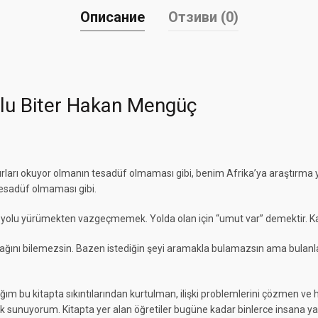
Описание
Отзиви (0)
lu Biter Hakan Mengüç
tırları okuyor olmanın tesadüf olmaması gibi, benim Afrika’ya araştırma 
esadüf olmaması gibi.
an yolu yürümekten vazgeçmemek. Yolda olan için “umut var” demektir. Ka
ğını bilemezsin. Bazen istediğin şeyi aramakla bulamazsın ama bulanlar
ğım bu kitapta sıkıntılarından kurtulman, ilişki problemlerini çözmen ve 
 sunuyorum. Kitapta yer alan öğretiler bugüne kadar binlerce insana ya