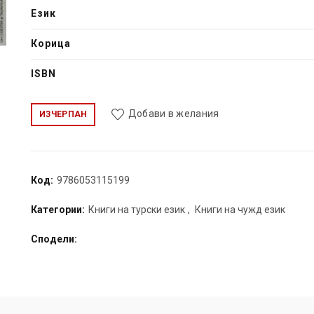
Език
Корица
ISBN
Добави в желания
ИЗЧЕРПАН
Код:
9786053115199
Категории:
Книги на турски език
,
Книги на чужд език
Сподели