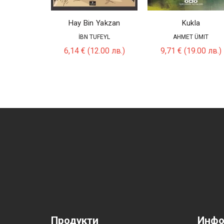
Hay Bin Yakzan
Kukla
İBN TUFEYL
AHMET ÜMIT
6,14
€
(12.00 лв.)
9,71
€
(19.00 лв.)
Продукти
Инфо