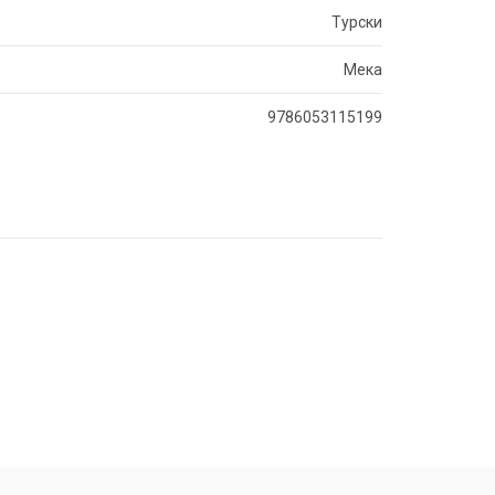
Турски
Мека
9786053115199