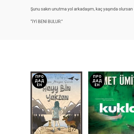
Şunu sakın unutma yol arkadaşım, kaç yaşında olursan o
“İYİ BENİ BULUR.”
ПРО
ПРО
ДАД
ДАД
ЕН
ЕН