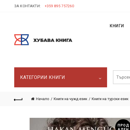
ЗА КОНТАКТИ:
+359 895 757260
КНИГИ
Търси:
КАТЕГОРИИ КНИГИ
Начало
Книги на чужд език
Книги на турски език
ПРОД
АДЕН