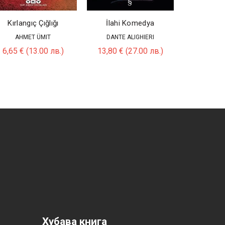
Engerek (K
BINNUR Ş
Kırlangıç Çığlığı
İlahi Komedya
9,20
€
(
AHMET ÜMIT
DANTE ALIGHIERI
6,65
€
(13.00 лв.)
13,80
€
(27.00 лв.)
Хубава книга