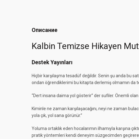
Описание
Kalbin Temizse Hikayen Mut
Destek Yayınları
Hiçbir karşılaşma tesadüf değildir. Senin şu anda bu sa
ondan öğrendiklerimi bu kitapta derlemiş olmamın da t
“Dert insana daima yol gösterir” der sufiler. Önemli ol
Kiminle ne zaman karşılaşacağını, neyi ne zaman bulaca
yola çık, yol sana görünür.”
Yoluma ortaklık eden hocalarımın ilhamıyla karşına çıktı
pratik yöntemleri kendi deneyim süzgecimden geçirerek