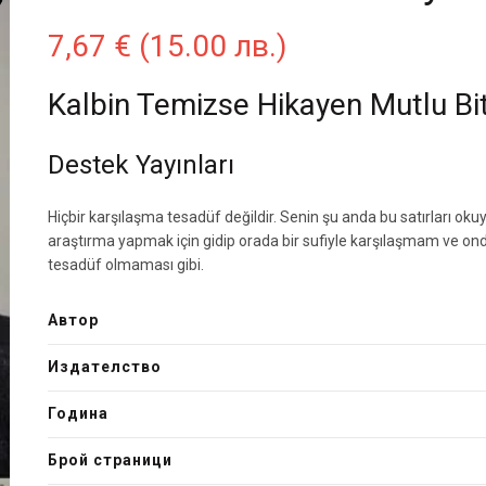
7,67
€
(15.00 лв.)
Kalbin Temizse Hikayen Mutlu B
Destek Yayınları
Hiçbir karşılaşma tesadüf değildir. Senin şu anda bu satırları o
araştırma yapmak için gidip orada bir sufiyle karşılaşmam ve on
tesadüf olmaması gibi.
Автор
Издателство
Година
Брой страници