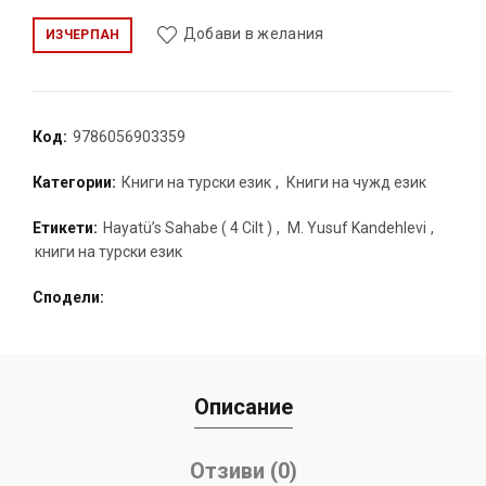
Добави в желания
ИЗЧЕРПАН
Код:
9786056903359
Категории:
Книги на турски език
,
Книги на чужд език
Етикети:
Hayatü’s Sahabe ( 4 Cilt )
,
M. Yusuf Kandehlevi
,
книги на турски език
Сподели
Описание
Отзиви (0)