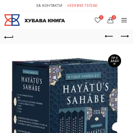
ЗА КОНТАКТИ:
+359 895 757260
0
0
ПРО
ДАДЕ
Н