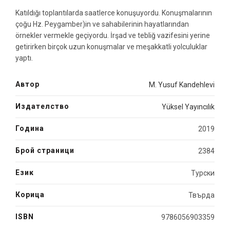
Katıldığı toplantılarda saatlerce konuşuyordu. Konuşmalarının
çoğu Hz. Peygamber)in ve sahabilerinin hayatlarından
örnekler vermekle geçiyordu. İrşad ve tebliğ vazifesini yerine
getirirken birçok uzun konuşmalar ve meşakkatli yolculuklar
yaptı.
Автор
M. Yusuf Kandehlevi
Издателство
Yüksel Yayıncılık
Година
2019
Брой страници
2384
Език
Турски
Корица
Твърда
ISBN
9786056903359