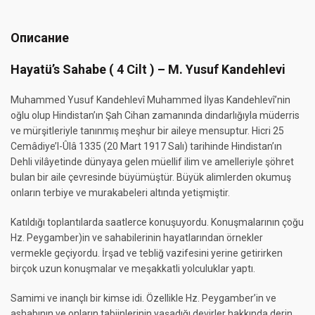
Описание
Hayatü’s Sahabe ( 4 Cilt ) – M. Yusuf Kandehlevi
Muhammed Yusuf Kandehlevî Muhammed İlyas Kandehlevî’nin
oğlu olup Hindistan’ın Şah Cihan zamanında dindarlığıyla müderris
ve mürşitleriyle tanınmış meşhur bir aileye mensuptur. Hicri 25
Cemâdiye’l-Ûlâ 1335 (20 Mart 1917 Salı) tarihinde Hindistan’ın
Dehli vilâyetinde dünyaya gelen müellif ilim ve amelleriyle şöhret
bulan bir aile çevresinde büyümüştür. Büyük alimlerden okumuş
onların terbiye ve murakabeleri altında yetişmiştir.
Katıldığı toplantılarda saatlerce konuşuyordu. Konuşmalarının çoğu
Hz. Peygamber)in ve sahabilerinin hayatlarından örnekler
vermekle geçiyordu. İrşad ve tebliğ vazifesini yerine getirirken
birçok uzun konuşmalar ve meşakkatli yolculuklar yaptı.
Samimi ve inançlı bir kimse idi. Özellikle Hz. Peygamber’in ve
ashabının ve onların tabiinlerinin yaşadığı devirler hakkında derin