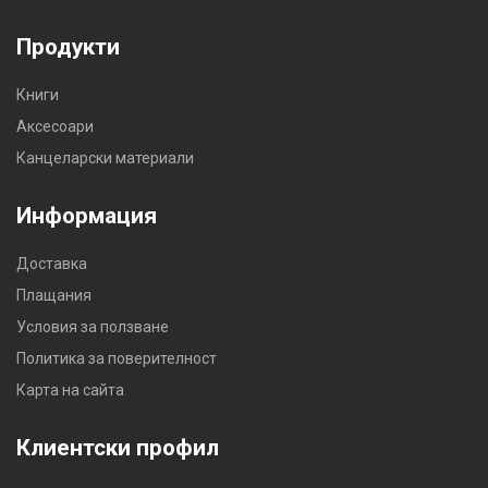
Продукти
Книги
Аксесоари
Канцеларски материали
Информация
Доставка
Плащания
Условия за ползване
Политика за поверителност
Карта на сайта
Клиентски профил