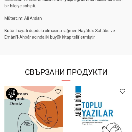
bir bilgiye sahipti.
Mütercim: Ali Arslan
Bütün hayatı dopdolu olmasına rağmen Hayâtu’s Sahâbe ve
Emâni’l-Ahbâr adında iki büyük kitap telif etmiştir.
СВЪРЗАНИ ПРОДУКТИ
ПРО
ДАД
ЕН