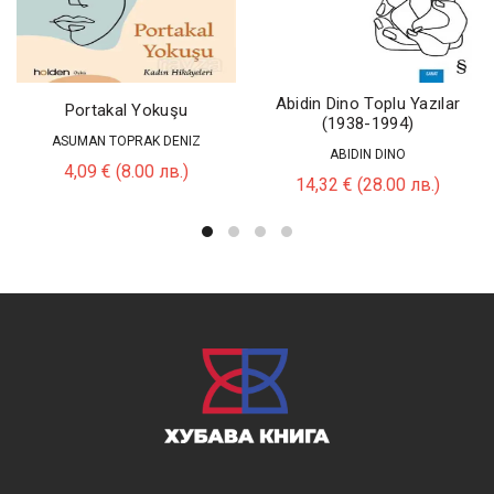
Abidin Dino Toplu Yazılar
Portakal Yokuşu
(1938-1994)
ASUMAN TOPRAK DENIZ
ABIDIN DINO
4,09
€
(8.00 лв.)
14,32
€
(28.00 лв.)