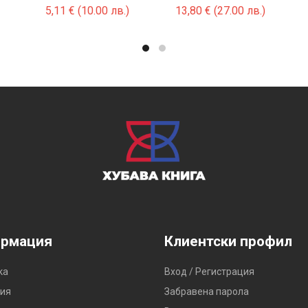
5,11
€
(10.00 лв.)
13,80
€
(27.00 лв.)
рмация
Клиентски профил
ка
Вход / Регистрация
ия
Забравена парола