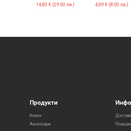
14,83
€
(29.00 лв.)
4,09
€
(8.00 лв.)
Продукти
Инфо
Книги
Достав
Аксесоари
Плащан