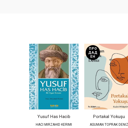
ПРО
ДАД
ЕН
Yusuf Has Hacib
Portakal Yokuşu
HACI MIRZAHID KERIMI
ASUMAN TOPRAK DENI