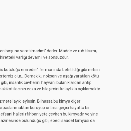
Ben boşuna yaratılmadım” derler. Madde ve ruh tılsımı;
 âhiretteki varlığı devamlı ve sonsuzdur.
efis kötülüğü emreder” fermanında belirtildiği gibi nefsin
tertemiz olur… Demek ki, noksan ve aşağı yaratılan kötü
 gibi, insanlık cevherini hayvani bulanıklardan antıp
kikat ilacının ecza ve bileşimini kolaylıkla açıklamaktır.
zmete layık, eylesin. Bilhassa bu kimya diğer
nci paslanmaktan koruyup onlara geçici hayatta bir
nefsani halleri rfıhbaniyete çeviren bu kimyadır ve yine
hazinesinde bulunduğu gibi, ebedi saadet kimyası da