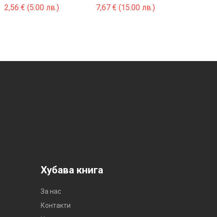
2,56
€
(5.00 лв.)
7,67
€
(15.00 лв.)
Хубава книга
За нас
Контакти