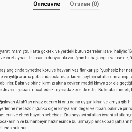
Описание
Отзиви (0)
ratılmamıştır. Hatta gökteki ve yerdeki bütün zerreler lisan-ı haliyle: “
 ve ibret aynasidir. Insanın dünyadaki varlığının bir başlangıcı var ise de,
ın başlangıcında tıynetine kötü ve hayvani vasıflar karışıp “Şüphesiz her n
e iyiliği arama potasında bulanık, çirkin ve şeytani sıfatlardan arınıp 
lirler. Bakır ve pirinci kırmızı altına çeviren maddi kimya zor ele geçtiği
e devamlı yapan mücahede kimyası da zor elde edilir. Bu kitabın hedefi, ha
ışlayan Allah’tan niyaz ederim ki onu adına uygun kılsın ve kimya gibi hi
erlerine mecazdır. Çünkü diğer kimyaların değer ve itibarı, bakır ve piri
tlerin ve ebedi hayatın sebebidir. Zira hayvani sıfatları insani sıfatlara,
 kocakarının ve külhanbeyin hazinesinde bulunmayıp ancak padişahlann 
ltında bulunur.