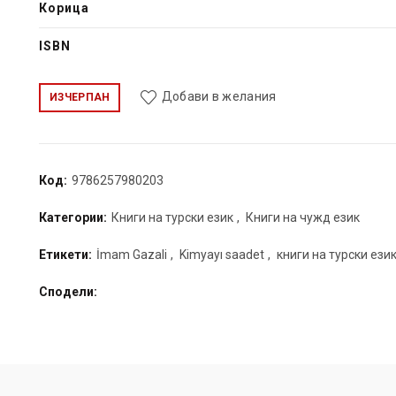
Корица
ISBN
Добави в желания
ИЗЧЕРПАН
Код:
9786257980203
Категории:
Книги на турски език
,
Книги на чужд език
Етикети:
İmam Gazali
,
Kimyayı saadet
,
книги на турски ези
Сподели