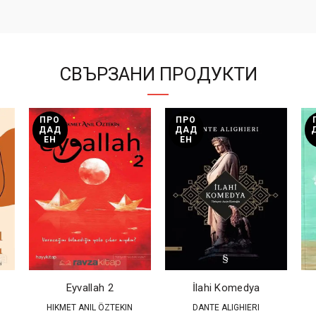
СВЪРЗАНИ ПРОДУКТИ
ПРО
ПРО
ДАД
ДАД
ЕН
ЕН
Eyvallah 2
İlahi Komedya
Z
HIKMET ANIL ÖZTEKIN
DANTE ALIGHIERI