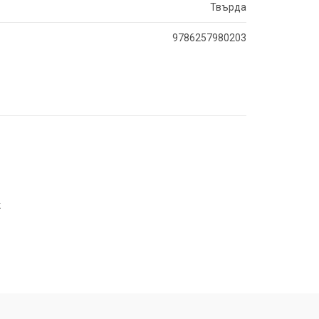
Твърда
9786257980203
к