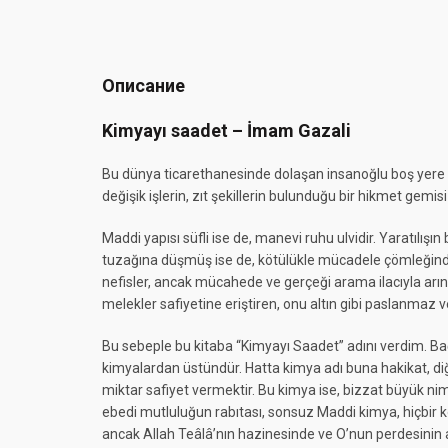
Описание
Kimyayı saadet – İmam Gazali
Bu dünya ticarethanesinde dolaşan insanoğlu boş yere ya
değişik işlerin, zıt şekillerin bulunduğu bir hikmet gemisi
Maddi yapısı süfli ise de, manevi ruhu ulvidir. Yaratılış
tuzağına düşmüş ise de, kötülükle mücadele çömleğinde v
nefisler, ancak mücahede ve gerçeği arama ilacıyla arınabi
melekler safiyetine eriştiren, onu altın gibi paslanmaz v
Bu sebeple bu kitaba “Kimyayı Saadet” adını verdim. Bağ
kimyalardan üstündür. Hatta kimya adı buna hakikat, diğ
miktar safiyet vermektir. Bu kimya ise, bizzat büyük nime
ebedi mutluluğun rabıtası, sonsuz Maddi kimya, hiçbir
ancak Allah Teâlâ’nın hazinesinde ve O’nun perdesinin a