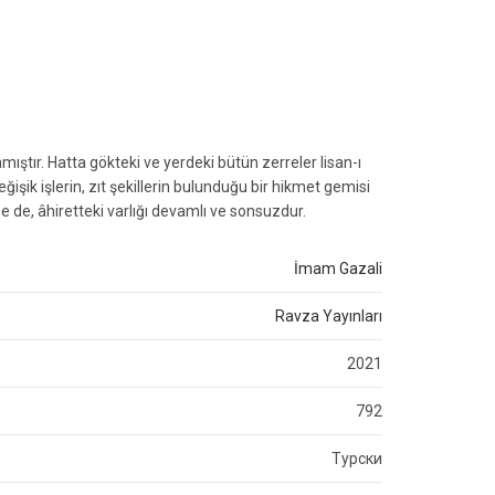
ştır. Hatta gökteki ve yerdeki bütün zerreler lisan-ı
ğişik işlerin, zıt şekillerin bulunduğu bir hikmet gemisi
ise de, âhiretteki varlığı devamlı ve sonsuzdur.
İmam Gazali
Ravza Yayınları
2021
792
Турски