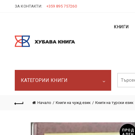
ЗА КОНТАКТИ:
+359 895 757260
КНИГИ
Търси:
КАТЕГОРИИ КНИГИ
Начало
Книги на чужд език
Книги на турски език
ПРОД
АДЕН