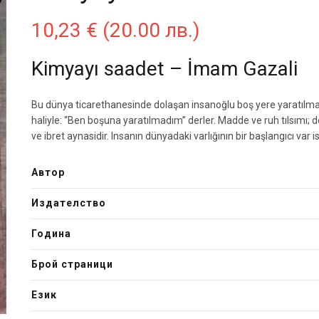
10,23
€
(20.00 лв.)
Kimyayı saadet – İmam Gazali
Bu dünya ticarethanesinde dolaşan insanoğlu boş yere yaratılmamı
haliyle: “Ben boşuna yaratılmadım” derler. Madde ve ruh tılsımı; de
ve ibret aynasidir. Insanın dünyadaki varlığının bir başlangıcı var 
Автор
Издателство
Година
Брой страници
Език