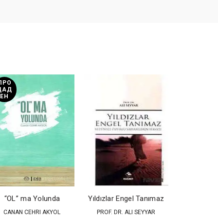
ПРО
ПРО
ДАД
ДАД
ЕН
ЕН
İçinde B
Engerek (K
BINNUR Ş
“OL” ma Yolunda
Yıldızlar Engel Tanımaz
9,20
€
(
CANAN CEHRI AKYOL
PROF. DR. ALI SEYYAR