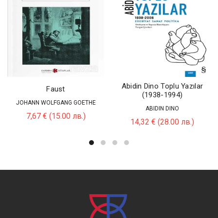
Abidin Dino Toplu Yazılar
Faust
(1938-1994)
JOHANN WOLFGANG GOETHE
ABIDIN DINO
7,67
€
(15.00 лв.)
14,32
€
(28.00 лв.)