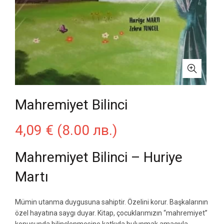
Mahremiyet Bilinci
4,09
€
(8.00 лв.)
Mahremiyet Bilinci – Huriye
Martı
Mümin utanma duygusuna sahiptir. Özelini korur. Başkalarının
özel hayatına saygı duyar. Kitap, çocuklarımızın “mahremiyet”