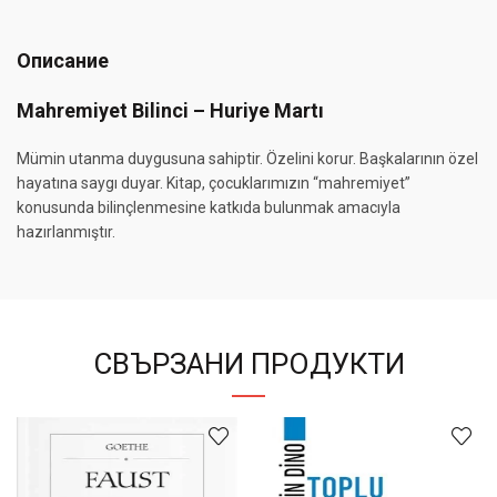
Описание
Mahremiyet Bilinci – Huriye Martı
Mümin utanma duygusuna sahiptir. Özelini korur. Başkalarının özel
hayatına saygı duyar. Kitap, çocuklarımızın “mahremiyet”
konusunda bilinçlenmesine katkıda bulunmak amacıyla
hazırlanmıştır.
СВЪРЗАНИ ПРОДУКТИ