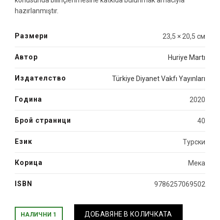
konusunda bilinçlenmesine katkıda bulunmak amacıyla
hazırlanmıştır.
Размери
23,5 × 20,5 см
Автор
Huriye Martı
Издателство
Türkiye Diyanet Vakfı Yayınları
Година
2020
Брой страници
40
Език
Турски
Корица
Мека
ISBN
9786257069502
ДОБАВЯНЕ В КОЛИЧКАТА
НАЛИЧНИ 1