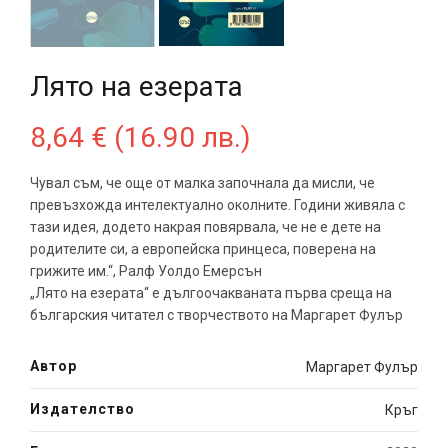
Лято на езерата
8,64
€
(16.90 лв.)
Чувал съм, че още от малка започнала да мисли, че
превъзхожда интелектуално околните. Години живяла с
тази идея, додето накрая повярвала, че не е дете на
родителите си, а европейска принцеса, поверена на
грижите им.“, Ралф Уолдо Емерсън
„Лято на езерата“ е дългоочакваната първа среща на
българския читател с творчеството на Маргарет Фулър
Автор
Маргарет Фулър
Издателство
Кръг