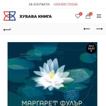
ЗА КОНТАКТИ:
+359 895 757260
0
0
ПРО
ДАДЕ
Н