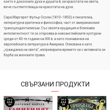
което е докоснало духа и душата й, за красотата на света,
вече съответстваща на красотата на духа.
Сара Маргарет Фулър Осоли (1810–1850) е писателка,
литературна критичка и философка, част от американския
трансцендентализъм. Със своята ерудиция и бляскава
интелигентност тя се откроява в новоанглийските културни
среди от 40-те години на XIX в. и като познавачка на
европейската литература в Америка. Описвана е като
„гражданка на света“, изпреварила времето си с активната си
борба за женските права.
СВЪРЗАНИ ПРОДУКТИ
ПРО
ПРО
ДАД
ДАД
ЕН
ЕН