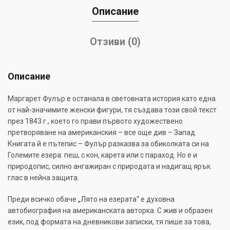
Описание
Отзиви (0)
Описание
Маргарет Фулър е останала в световната история като една
от най-значимите женски фигури, тя създава този свой текст
през 1843 г., което го прави първото художествено
претворяване на американския – все още див – Запад.
Книгата й е пътепис – Фулър разказва за обиколката си на
Големите езера: пеш, с кон, карета или с параход. Но е и
природопис, силно ангажиран с природата и надигащ ярък
глас в нейна защита.
Преди всичко обаче „Лято на езерата“ е духовна
автобиография на американската авторка. С жив и образен
език, под формата на дневникови записки, тя пише за това,