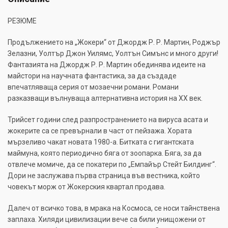
РЕЗЮМЕ
Продължението на „Жокери“ от Джордж Р. Р. Мартин, Роджър
Зелазни, Уолтър Джон Уилямс, Уолтън Симънс и много други!
Фантазията на Джордж Р. Р. Мартин обединява идеите на
майстори на научната фантастика, за да създаде
впечатляваща серия от мозаечни романи. Романи
разказващи вълнуваща алтернативна история на XX век.
Трийсет години след разпространението на вируса асата и
жокерите са се превърнали в част от пейзажа. Хората
мързеливо чакат новата 1980-а. Битката с гигантската
маймуна, която периодично бяга от зоопарка. Бяга, за да
отвлече момиче, да се покатери по „Емпайър Стейт Билдинг“.
Дори не заслужава първа страница във вестника, който
човекът морж от Жокерския квартал продава.
Далеч от всичко това, в мрака на Космоса, се носи тайнствена
заплаха. Хиляди цивилизации вече са били унищожени от