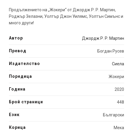
Продължението на „Жокери“ от Джордж Р. Р. Мартин,
Роджър Зелазни, Уолтър Джон Уилямс, Уолтън Симънс и
много други!
Автор
Джордж Р. Р. Мартин
Превод
Богдан Русев
Издателство
Сиела
Поредица
Жокери
Година
2020
Брой страници
448
Език
Български
Корица
Мека