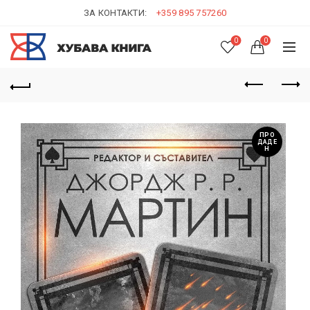
ЗА КОНТАКТИ:
+359 895 757260
0
0
ПРО
ДАДЕ
Н