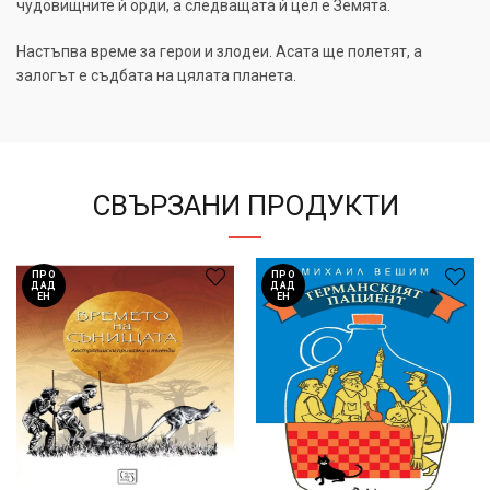
чудовищните ѝ орди, а следващата ѝ цел е Земята.
Настъпва време за герои и злодеи. Асата ще полетят, а
залогът е съдбата на цялата планета.
СВЪРЗАНИ ПРОДУКТИ
ПРО
ПРО
ДАД
ДАД
ЕН
ЕН