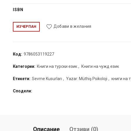
ISBN
Добави в желания
ИЗЧЕРПАН
Код:
9786053119227
Категории:
Книги на турски език
,
Книги на чужд език
Етикети:
Sevme Kusurları
,
Yazar: Müthiş Psikoloji
,
книги на 
Сподели
Описание
Отзиви (0)