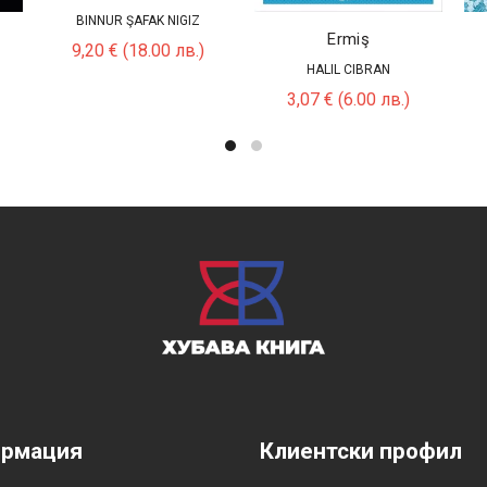
BINNUR ŞAFAK NIGIZ
Ermiş
9,20
€
(18.00 лв.)
HALIL CIBRAN
3,07
€
(6.00 лв.)
рмация
Клиентски профил