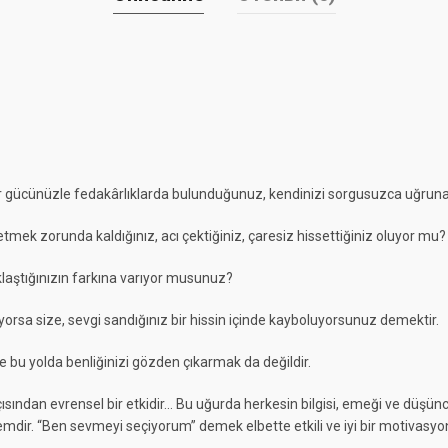
 var gücünüzle fedakârlıklarda bulunduğunuz, kendinizi sorgusuzca uğruna
etmek zorunda kaldığınız, acı çektiğiniz, çaresiz hissettiğiniz oluyor mu?
laştığınızın farkına varıyor musunuz?
yorsa size, sevgi sandığınız bir hissin içinde kayboluyorsunuz demektir.
bu yolda benliğinizi gözden çıkarmak da değildir.
ndan evrensel bir etkidir… Bu uğurda herkesin bilgisi, emeği ve düşünce di
ylemdir. “Ben sevmeyi seçiyorum” demek elbette etkili ve iyi bir motivasyon