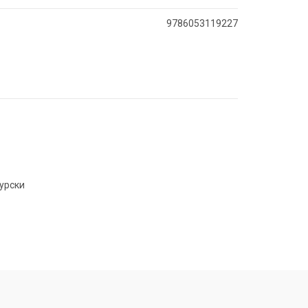
9786053119227
турски