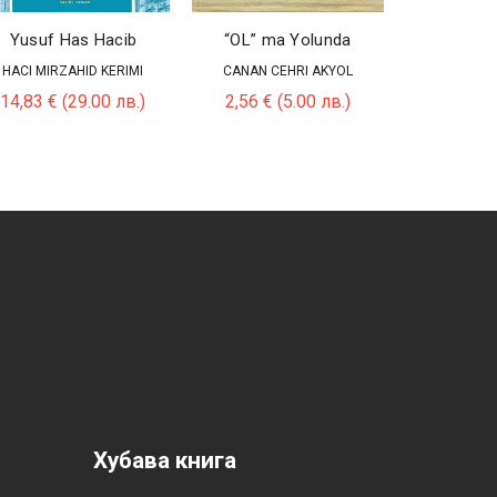
Yusuf Has Hacib
“OL” ma Yolunda
Yıldızlar 
HACI MIRZAHID KERIMI
CANAN CEHRI AKYOL
PROF. DR.
14,83
€
(29.00 лв.)
2,56
€
(5.00 лв.)
7,67
€
(
Хубава книга