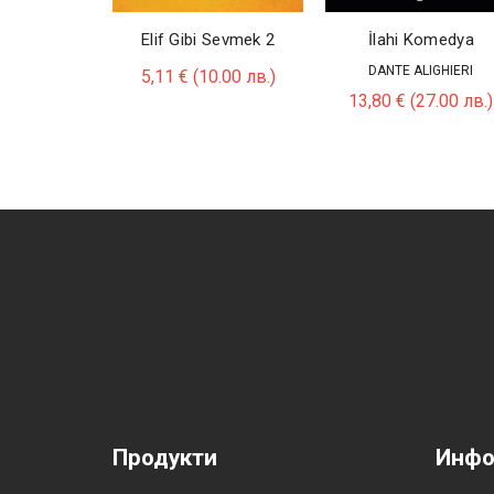
Elif Gibi Sevmek 2
İlahi Komedya
DANTE ALIGHIERI
5,11
€
(10.00 лв.)
13,80
€
(27.00 лв.)
Продукти
Инфо