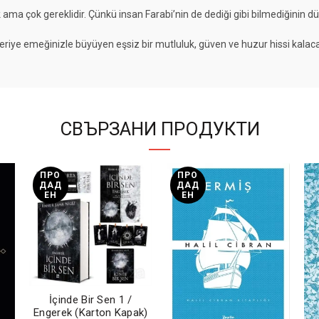
k ama çok gereklidir. Çünkü insan Farabi’nin de dediği gibi bilmediğinin d
eriye emeğinizle büyüyen eşsiz bir mutluluk, güven ve huzur hissi kalaca
СВЪРЗАНИ ПРОДУКТИ
ПРО
ПРО
ДАД
ДАД
ЕН
ЕН
İçinde Bir Sen 1 /
Engerek (Karton Kapak)