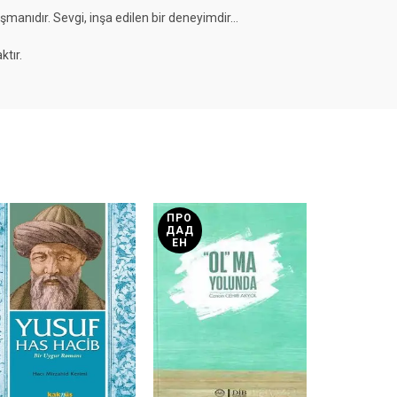
üşmanıdır. Sevgi, inşa edilen bir deneyimdir…
ktır.
ПРО
ДАД
ЕН