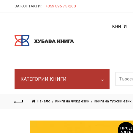
ЗА КОНТАКТИ:
+359 895 757260
КНИГИ
Търси:
КАТЕГОРИИ КНИГИ
Начало
Книги на чужд език
Книги на турски език
ПРОД
АДЕН