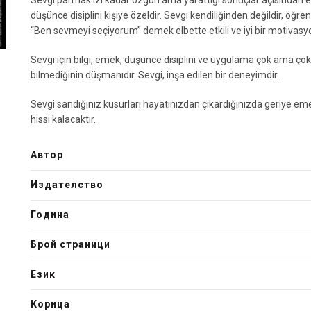
Sevgi parmak izi kadar özgün ama yarattığı sonuçlar açısından ev
düşünce disiplini kişiye özeldir. Sevgi kendiliğinden değildir, öğren
“Ben sevmeyi seçiyorum” demek elbette etkili ve iyi bir motivasyon
Sevgi için bilgi, emek, düşünce disiplini ve uygulama çok ama çok 
bilmediğinin düşmanıdır. Sevgi, inşa edilen bir deneyimdir…
Sevgi sandığınız kusurları hayatınızdan çıkardığınızda geriye em
hissi kalacaktır.
Автор
Издателство
Година
Брой страници
Език
Корица