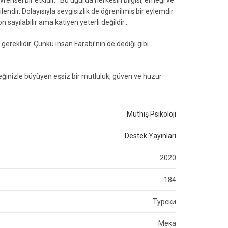
rensel bir etkidir… Bu uğurda herkesin bilgisi, emeği ve
ilendir. Dolayısıyla sevgisizlik de öğrenilmiş bir eylemdir.
 sayılabilir ama katiyen yeterli değildir…
gereklidir. Çünkü insan Farabi’nin de dediği gibi
eğinizle büyüyen eşsiz bir mutluluk, güven ve huzur
Müthiş Psikoloji
Destek Yayınları
2020
184
Турски
Мека