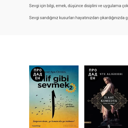
Sevgi için bilgi, emek, düşünce disiplini ve uygulama ço
Sevgi sandığınız kusurları hayatınızdan çıkardığınızda g
ПРО
ПРО
ДАД
ДАД
ЕН
ЕН