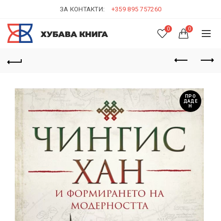
ЗА КОНТАКТИ:
+359 895 757260
0
0
ПРО
ДАДЕ
Н