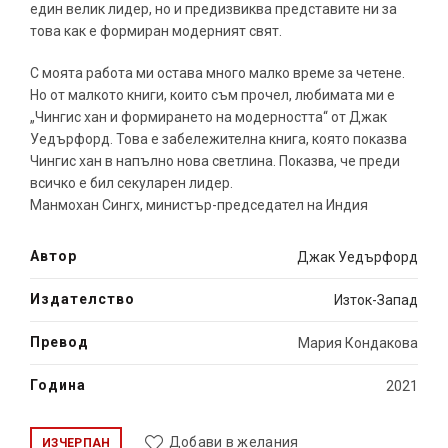
един велик лидер, но и предизвиква представите ни за
това как е формиран модерният свят.
С моята работа ми остава много малко време за четене.
Но от малкото книги, които съм прочел, любимата ми е
„Чингис хан и формирането на модерността“ от Джак
Уедърфорд. Това е забележителна книга, която показва
Чингис хан в напълно нова светлина. Показва, че преди
всичко е бил секуларен лидер.
Манмохан Сингх, министър-председател на Индия
Автор
Джак Уедърфорд
Издателство
Изток-Запад
Превод
Мария Кондакова
Година
2021
Добави в желания
ИЗЧЕРПАН