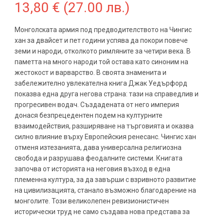
13,80
€
(27.00 лв.)
Монголската армия под предводителството на Чингис
хан за двайсет и пет години успява да покори повече
земи и народи, отколкото римляните за четири века. В
паметта на много народи той остава като синоним на
жестокост и варварство. В своята знаменита и
забележително увлекателна книга Джак Уедърфорд
показва една друга негова страна: тази на справедлив и
прогресивен водач. Създадената от него империя
донася безпрецедентен подем на културните
взаимодействия, разширяване на търговията и оказва
силно влияние върху Европейския ренесанс. Чингис хан
отменя изтезанията, дава универсална религиозна
свобода и разрушава феодалните системи. Книгата
започва от историята на неговия възход в една
племенна култура, за да завърши с взривното развитие
на цивилизацията, станало възможно благодарение на
монголите. Този великолепен ревизионистичен
исторически труд не само създава нова представа за