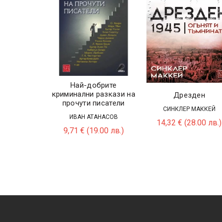
Най-добрите
криминални разкази на
Дрезден
прочути писатели
СИНКЛЕР МАККЕЙ
ИВАН АТАНАСОВ
14,32
€
(28.00 лв.)
9,71
€
(19.00 лв.)