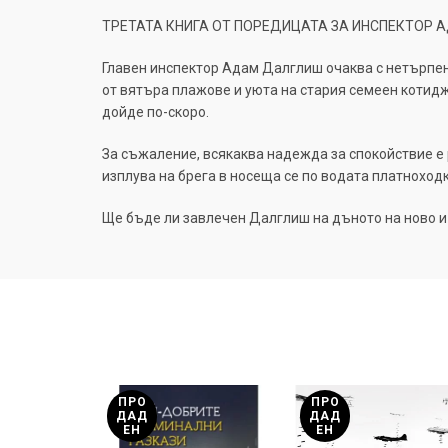
ТРЕТАТА КНИГА ОТ ПОРЕДИЦАТА ЗА ИНСПЕКТОР
Главен инспектор Адам Далглиш очаква с нетърпени
от вятъра плажове и уюта на стария семеен котид
дойде по-скоро.
За съжаление, всякаква надежда за спокойствие е 
изплува на брега в носеща се по водата платноходк
Ще бъде ли завлечен Далглиш на дъното на ново 
ПРО
ПРО
ДАД
ДАД
ЕН
ЕН