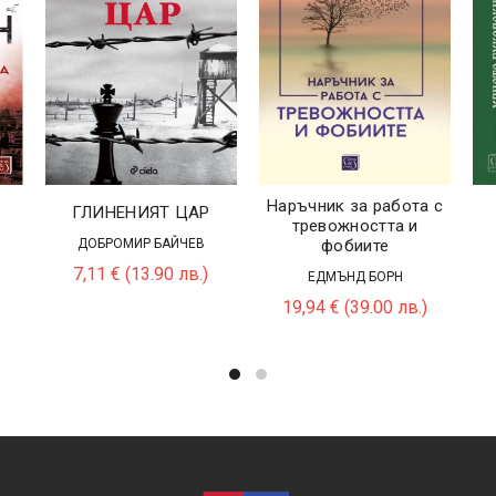
Наръчник за работа с
ГЛИНЕНИЯТ ЦАР
тревожността и
ДОБРОМИР БАЙЧЕВ
фобиите
7,11
€
(13.90 лв.)
ЕДМЪНД БОРН
19,94
€
(39.00 лв.)