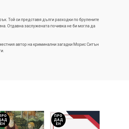
фък. Той си представя дълги разходки по брулените
на. Отдавна заслужената почивка не би могла да
 местния автор на криминални загадки Морис Ситън
и.
ПРО
ПРО
ПРО
ДАД
ДАД
ДАД
ЕН
ЕН
ЕН