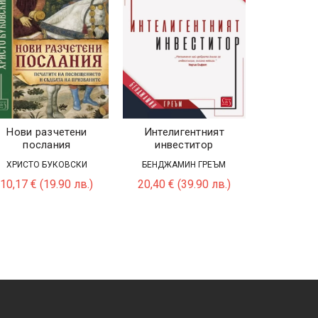
Нови разчетени
Интелигентният
Антол
послания
инвеститор
клас
латиноа
ХРИСТО БУКОВСКИ
БЕНДЖАМИН ГРЕЪМ
ра
10,17
€
(19.90 лв.)
20,40
€
(39.90 лв.)
НИКОЛА
9,20
€
(