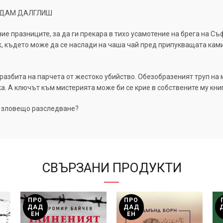
 АДАМ ДАЛГЛИШ
е празниците, за да ги прекара в тихо усамотение на брега на Съ
ж, където може да се наслади на чаша чай пред припукващата ками
разбита на парчета от жестоко убийство. Обезобразеният труп на
а. А ключът към мистерията може би се крие в собствените му книг
и зловещо разследване?
СВЪРЗАНИ ПРОДУКТИ
ПРО
ПРО
ДАД
ДАД
ЕН
ЕН