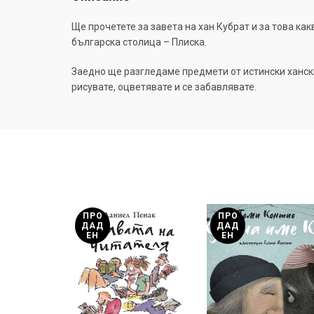
Ще прочетете за завета на хан Кубрат и за това как
българска столица – Плиска.
Заедно ще разгледаме предмети от истински ханск
рисувате, оцветявате и се забавлявате.
ПРО
ПРО
ДАД
ДАД
ЕН
ЕН