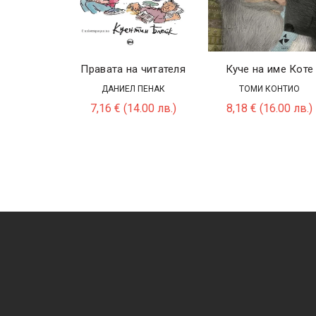
Правата на читателя
Куче на име Коте
ДАНИЕЛ ПЕНАК
ТОМИ КОНТИО
7,16
€
(14.00 лв.)
8,18
€
(16.00 лв.)