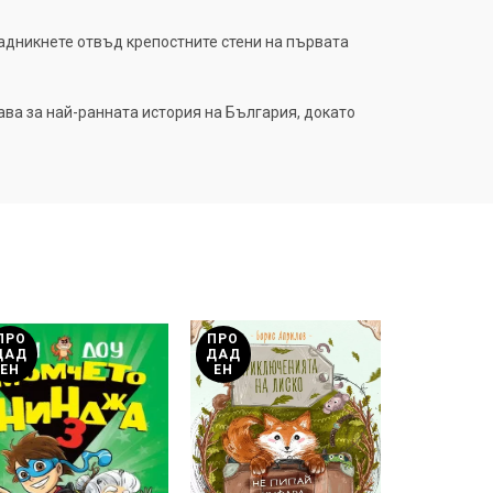
 надникнете отвъд крепостните стени на първата
ва за най-ранната история на България, докато
ПРО
ПРО
ПРО
ДАД
ДАД
ДАД
ЕН
ЕН
ЕН