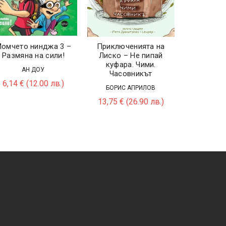
омчето нинджа 3 –
Приключенията на
Златн
Размяна на сили!
Лиско – Не пипай
куфара. Чими.
КАЛИН
АН ДОУ
Часовникът
6,14
€
(
6,14
€
(12.00 лв.)
БОРИС АПРИЛОВ
13,75
€
(26.90 лв.)