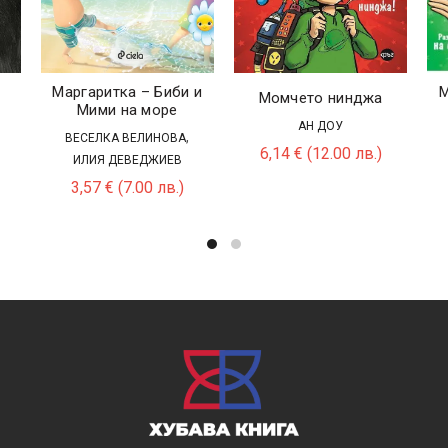
Маргаритка – Биби и
М
Момчето нинджа
Мими на море
АН ДОУ
,
ВЕСЕЛКА ВЕЛИНОВА
6,14
€
(12.00 лв.)
ИЛИЯ ДЕВЕДЖИЕВ
3,57
€
(7.00 лв.)