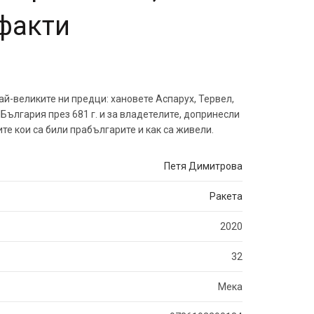
факти
ай-великите ни предци: хановете Аспарух, Тервел,
 България през 681 г. и за владетелите, допринесли
е кои са били прабългарите и как са живели.
Петя Димитрова
Ракета
2020
32
Мека