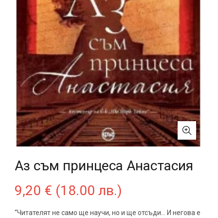
Аз съм принцеса Анастасия
9,20
€
(18.00 лв.)
“Читателят не само ще научи, но и ще отсъди… И негова е