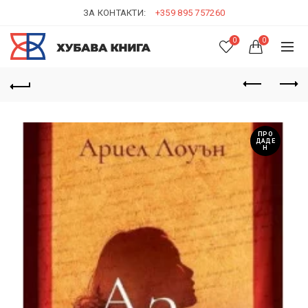
ЗА КОНТАКТИ:
+359 895 757260
0
0
ПРО
ДАДЕ
Н