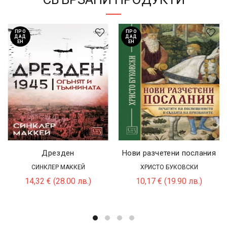
ПРО
ПРО
ДАД
ДАД
ЕН
ЕН
Дрезден
Нови разчетени послания
СИНКЛЕР МАККЕЙ
ХРИСТО БУКОВСКИ
14,32
€
(28.00 лв.)
10,17
€
(19.90 лв.)