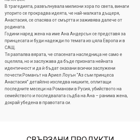
В трагедията, развълнувала милиони хора по света, винаги
упорито се прокрадва идеята, че най-малката дъщеря,
Анастасия, се спасява от смъртта и заживява далече от
родината.
Години наред жена на име Ана Андерсън се представя за
принцесата и буди надежди по темата из цяла Европа и в
САЩ.
Тя разпалва вярата, че спасената наследница не само е
оцеляла, но и заслужава да бъде призната нейната
идентичност и да ѝ бъдат оказани всички заслужени
почести.Романът на Ариел Лоуън “Аз съм принцеса
Анастасия” детайлно изследва нишките, оплитащи
последните месеци на Романови в Русия, убийството на
семейството и последвалата съдба на Ана – ранима жена,
докрай убедена в правотата си.
СВЪРЗАНИ ПРОДУКТИ