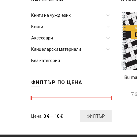
Книги на чужд език
Книги
Аксесоари
Канцеларски материали
Без категория
Bulmac
ФИЛТЪР ПО ЦЕНА
7,
Минимална
Максимална
Цена:
0 €
—
10 €
ФИЛТЪР
цена
цена