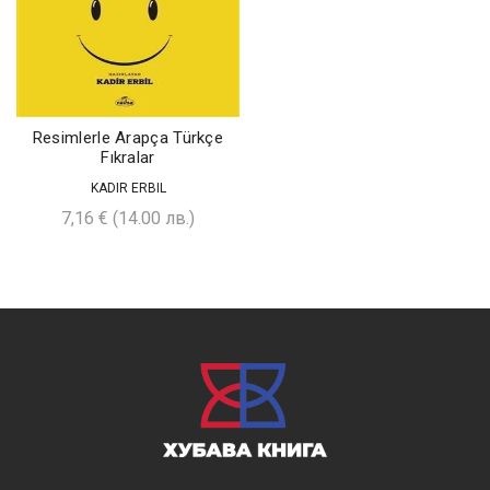
Resimlerle Arapça Türkçe
Fıkralar
KADIR ERBIL
7,16
€
(14.00 лв.)