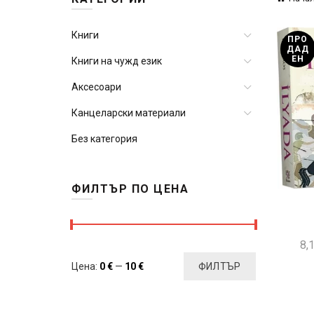
Книги
ПРО
ДАД
ЕН
Книги на чужд език
Аксесоари
Канцеларски материали
Без категория
ФИЛТЪР ПО ЦЕНА
8,
Минимална
Максимална
Цена:
0 €
—
10 €
ФИЛТЪР
цена
цена