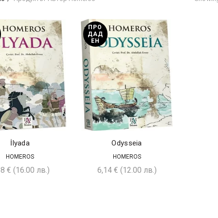
ПРО
ДАД
ЕН
İlyada
Odysseia
HOMEROS
HOMEROS
18
€
(16.00 лв.)
6,14
€
(12.00 лв.)