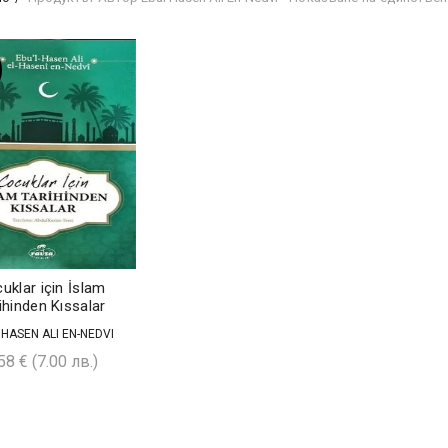
uklar için İslam
ihinden Kıssalar
 HASEN ALI EN-NEDVI
,58
€
(7.00 лв.)