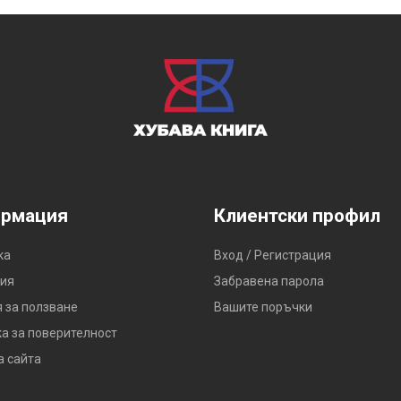
рмация
Клиентски профил
ка
Вход / Регистрация
ия
Забравена парола
 за ползване
Вашите поръчки
а за поверителност
а сайта