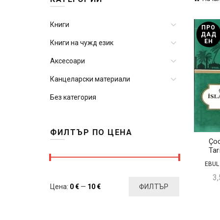
Книги
ПРО
ДАД
ЕН
Книги на чужд език
Аксесоари
Канцеларски материали
Без категория
ФИЛТЪР ПО ЦЕНА
Çoc
Tar
EBUL
3
Минимална
Максимална
Цена:
0 €
—
10 €
ФИЛТЪР
цена
цена