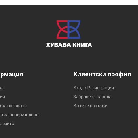
рмация
Клиентски профил
ка
Вход / Регистрация
ия
Забравена парола
 за ползване
Вашите поръчки
а за поверителност
а сайта