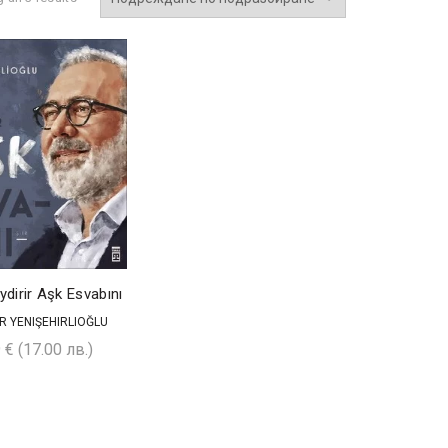
ydirir Aşk Esvabını
R YENIŞEHIRLIOĞLU
9
€
(17.00 лв.)