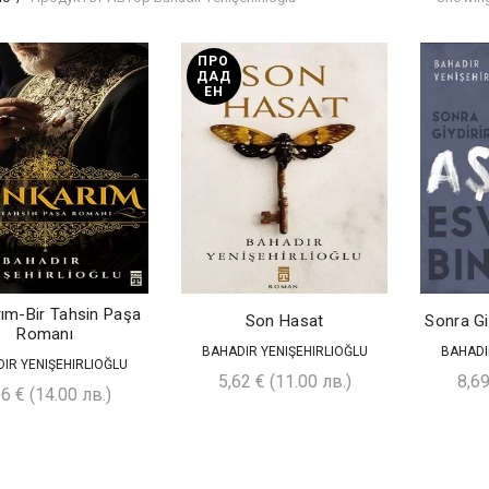
ПРО
ДАД
ЕН
ım-Bir Tahsin Paşa
Son Hasat
Sonra Gi
Romanı
BAHADIR YENIŞEHIRLIOĞLU
BAHADI
IR YENIŞEHIRLIOĞLU
5,62
€
(11.00 лв.)
8,6
16
€
(14.00 лв.)