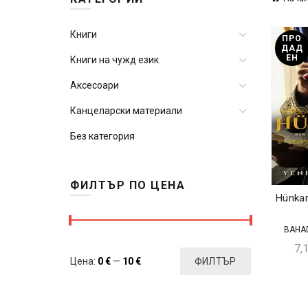
Книги
ПРО
ДАД
ЕН
Книги на чужд език
Аксесоари
Канцеларски материали
Без категория
ФИЛТЪР ПО ЦЕНА
Hünkar
BAHAD
7,
Минимална
Максимална
Цена:
0 €
—
10 €
ФИЛТЪР
цена
цена