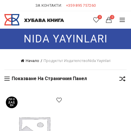
ЗА КОНТАКТИ:
+359 895 757260
0
0
NIDA YAYINLARI
Начало
Продуктът Издателство
Nida Yayinlari
Показване На Страничния Панел
ПРО
ДАД
ЕН