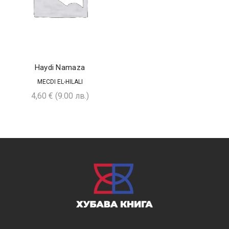
Haydi Namaza
MECDI EL-HILALI
4,60
€
(9.00 лв.)