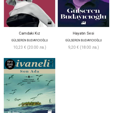
Camdaki Kız
Hayatın Sesi
GÜLSEREN BUDAYICIOĞLU
GÜLSEREN BUDAYICIOĞLU
10,23
€
(20.00 лв.)
9,20
€
(18.00 лв.)
ПРО
ДАД
ЕН