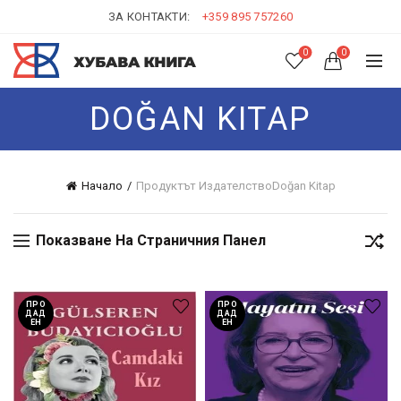
ЗА КОНТАКТИ:
+359 895 757260
0
0
DOĞAN KITAP
Начало
Продуктът Издателство
Doğan Kitap
Показване На Страничния Панел
ПРО
ПРО
ДАД
ДАД
ЕН
ЕН