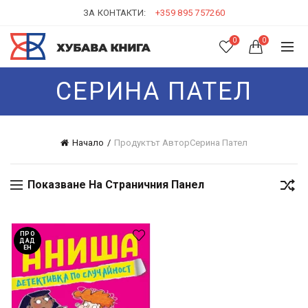
ЗА КОНТАКТИ:
+359 895 757260
0
0
СЕРИНА ПАТЕЛ
Начало
Продуктът Автор
Серина Пател
Показване На Страничния Панел
ПРО
ДАД
ЕН