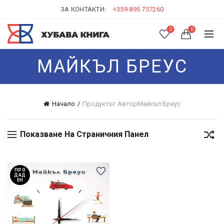
ЗА КОНТАКТИ:
+359 895 757260
0
0
МАЙКЪЛ БРЕУС
Начало
Продуктът Автор
Майкъл Бреус
Показване На Страничния Панел
ПРО
ДАД
ЕН