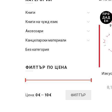
Книги
ПРО
ДАД
ЕН
Книги на чужд език
Аксесоари
Канцеларски материали
Без категория
ФИЛТЪР ПО ЦЕНА
Изкус
8,
Минимална
Максимална
Цена:
0 €
—
10 €
ФИЛТЪР
цена
цена