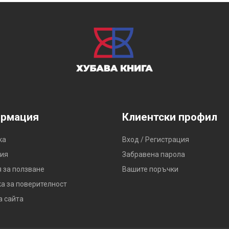
рмация
Клиентски профил
ка
Вход / Регистрация
ия
Забравена парола
 за ползване
Вашите поръчки
а за поверителност
а сайта