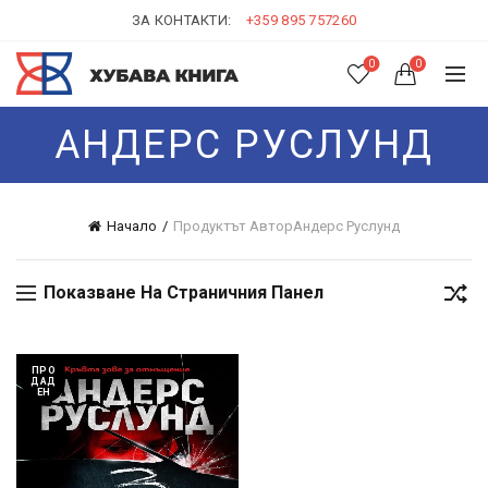
ЗА КОНТАКТИ:
+359 895 757260
0
0
АНДЕРС РУСЛУНД
Начало
Продуктът Автор
Андерс Руслунд
Показване На Страничния Панел
ПРО
ДАД
ЕН