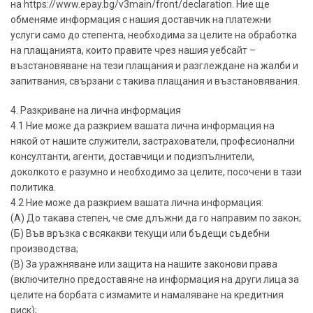
на https://www.epay.bg/v3main/front/declaration. Ние ще
обменяме информация с нашия доставчик на платежни
услуги само до степента, необходима за целите на обработка
на плащанията, които правите чрез нашия уебсайт –
възстановяване на тези плащания и разглеждане на жалби и
запитвания, свързани с такива плащания и възстановявания.
4. Разкриване на лична информация
4.1 Ние може да разкрием вашата лична информация на
някой от нашите служители, застрахователи, професионални
консултанти, агенти, доставчици и подизпълнители,
доколкото е разумно и необходимо за целите, посочени в тази
политика.
4.2 Ние може да разкрием вашата лична информация:
(А) До такава степен, че сме длъжни да го направим по закон;
(Б) Във връзка с всякакви текущи или бъдещи съдебни
производства;
(В) За уражняване или защита на нашите законови права
(включително предоставяне на информация на други лица за
целите на борбата с измамите и намаляване на кредитния
риск);