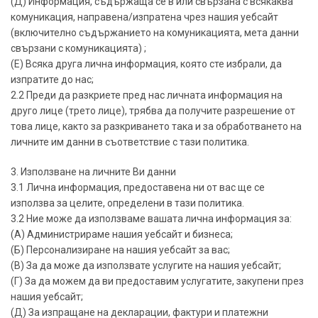
(Д) Информация, съдържаща се в или свързана с всякаква
комуникация, направена/изпратена чрез нашия уебсайт
(включително съдържанието на комуникацията, мета данни
свързани с комуникацията) ;
(Е) Всяка друга лична информация, която сте избрали, да
изпратите до нас;
2.2 Преди да разкриете пред нас личната информация на
друго лице (трето лице), трябва да получите разрешение от
това лице, както за разкриването така и за обработването на
личните им данни в съответствие с тази политика.
3. Използване на личните Ви данни
3.1 Лична информация, предоставена ни от вас ще се
използва за целите, определени в тази политика.
3.2 Ние може да използваме вашата лична информация за:
(А) Администрираме нашия уебсайт и бизнеса;
(Б) Персонализиране на нашия уебсайт за вас;
(В) За да може да използвате услугите на нашия уебсайт;
(Г) За да можем да ви предоставим услугатите, закупени през
нашия уебсайт;
(Д) За изпращане на декларации, фактури и платежни