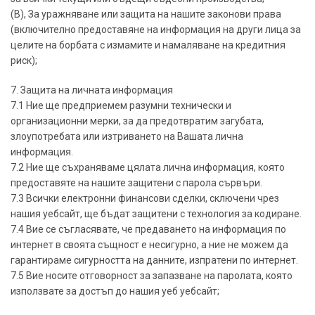
(В), За уражняване или защита на нашите законови права
(включително предоставяне на информация на други лица за
целите на борбата с измамите и намаляване на кредитния
риск);
7. Защита на личната информация
7.1 Ние ще предприемем разумни технически и
организационни мерки, за да предотвратим загубата,
злоупотребата или изтриването на Вашата лична
информация.
7.2 Ние ще съхраняваме цялата лична информация, която
предоставяте на нашите защитени с парола сървъри.
7.3 Всички електронни финансови сделки, сключени чрез
нашия уебсайт, ще бъдат защитени с технология за кодиране.
7.4 Вие се съгласявате, че предаването на информация по
интернет в своята същност е несигурно, а ние не можем да
гарантираме сигурността на данните, изпратени по интернет.
7.5 Вие носите отговорност за запазване на паролата, която
използвате за достъп до нашия уеб уебсайт;