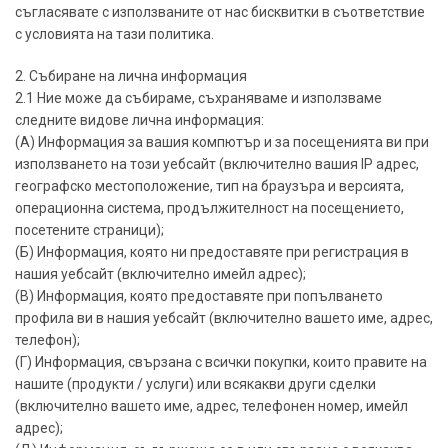
съгласявате с използваните от нас бисквитки в съответствие
с условията на тази политика.
2. Събиране на лична информация
2.1 Ние може да събираме, съхраняваме и използваме
следните видове лична информация:
(А) Информация за вашия компютър и за посещенията ви при
използването на този уебсайт (включително вашия IP адрес,
географско местоположение, тип на браузъра и версията,
операционна система, продължителност на посещението,
посетените страници);
(Б) Информация, която ни предоставяте при регистрация в
нашия уебсайт (включително имейл адрес);
(В) Информация, която предоставяте при попълването
профила ви в нашия уебсайт (включително вашето име, адрес,
телефон);
(Г) Информация, свързана с всички покупки, които правите на
нашите (продукти / услуги) или всякакви други сделки
(включително вашето име, адрес, телефонен номер, имейл
адрес);