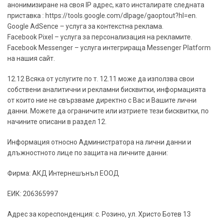
анонимизиране на своя IP адрес, като инсталирате следната
приставка : https://tools.google.com/dlpage/gaoptout?hl=en.
Google AdSence – услуга за контекстна реклама.
Facebook Pixel – услуга за персонализация на рекламите.
Facebook Messenger – услуга интегрираща Messenger Platform
на нашия сайт.
12.12 Всяка от услугите по т. 12.11 може да използва свои
собствени аналитични и рекламни бисквитки, информацията
от които ние не свързваме директно с Вас и Вашите лични
данни. Можете да ограничите или изтриете тези бисквитки, по
начините описани в раздел 12.
Информация относно Администратора на лични данни и
длъжностното лице по защита на личните данни:
Фирма: АКД Интернешънъл ЕООД
ЕИК: 206365997
Адрес за кореспонденция: с. Розино, ул. Христо Ботев 13