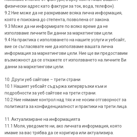
физически адрес като фактури за ток, вода, телефон).
9.2 Ние може да не разкриваме всяка лична информация,
която е поискана до степента, позволена от закона.
9.3 Може да ни информирате по всяко време да не
използваме личните Ви данни за маркетингови цели.
9.4 На практика с използването на нашите услуги и уебсайт,
вие се съгласявате ние да използваме вашата лична
информация за маркетингови цели. Ние ще ви предоставим
възможност да се откажете от използването на личните Ви
данни за маркетингови цели.
10. Други уеб сайтове – трети страни
10.1 Нашият уебсайт съдържа хипервръзки към и
подробности за уеб сайтове на трети страни.
10.2 Ние нямаме контрол над тях и не носим отговорност за
политиката за конфиденциалност и практики на трети лица.
11. Актуализиране на информацията
11.1 Моля, уведомете ни, ако личната информация, която
имаме за вас трябва да се коригира или актуализира.