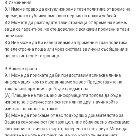
8. Изменения
8.1 Имаме право да актуализираме тази политика от време на
време, като публикуваме нова версия на нашия уебсайт.
8.2 Можете да разгледате тази страница от време на време,
за да се гарантира, че сте доволни с всякакви промени в тази
политика.
8.3 Ние може да Ви известяваме за промени в тази политика
по електронна поща или чрез система за лични съобщения в
нашата интернет страница.
9. Вашите права
9.1 Може да поискате да Ви предоставим всякаква лична
информация, която съхраняваме за вас. Предоставяне на
такава информация ще бъде предмет на:
(А) Плащане на такси, ако информацията трябва да бъде
изпратена с физически носител или по друг начин който
изисква плащане на такси.
(Б) Може да поискаме от вас подходящо доказателство за
Вашата самоличност (за тази цел, ние обикновено изискваме
фотокопие от личната карта, заверено от нотариус. Може да
поискаме и копие от фактури, върху които пише вашият