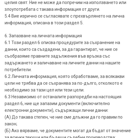
целия свят. Ние не може да попречим на използването или
злоупотребата с такава информация от други.
5.4 Вие изрично се съгласявате с прехвърлянето на лична
информация, описана в този раздел 5.
6. Запазване на личната информация
6.1 Този раздел 6 описва процедурите за съхранение на
данни, които са създадени, за да гарантират, че ние се
съобразяме правните задължения във връзка със
задържането и заличаване на личните данни на нашите
потребители.
6.2 Личната информация, която обработваме, за всякакви
цели не трябва да се съхранява за по-дълго, отколкото е
необходимо за тази цел или тези цели.
6.3 Независимо от останалите разпоредби на настоящия
раздел 6, ние ще запазим документи (включително
електронни документи), съдържащи лични данни:
(А) До такава степен, че ние сме длъжни да го правим по
закон;
(Б) Ако вярваме, че документите могат да бъдат от значение
за всички текущи или бъдещи съдебни производства;