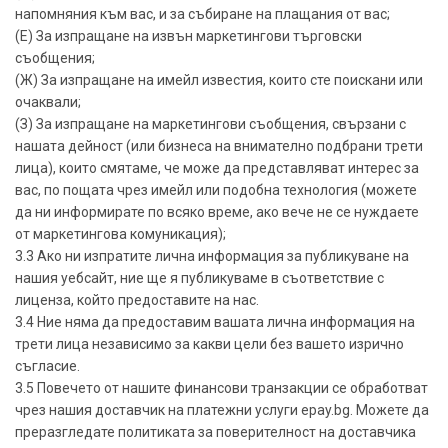
напомняния към вас, и за събиране на плащания от вас;
(Е) За изпращане на извън маркетингови търговски
съобщения;
(Ж) За изпращане на имейл известия, които сте поискани или
очаквали;
(З) За изпращане на маркетингови съобщения, свързани с
нашата дейност (или бизнеса на внимателно подбрани трети
лица), които смятаме, че може да представляват интерес за
вас, по пощата чрез имейл или подобна технология (можете
да ни информирате по всяко време, ако вече не се нуждаете
от маркетингова комуникация);
3.3 Ако ни изпратите лична информация за публикуване на
нашия уебсайт, ние ще я публикуваме в съответствие с
лиценза, който предоставите на нас.
3.4 Ние няма да предоставим вашата лична информация на
трети лица независимо за какви цели без вашето изрично
съгласие.
3.5 Повечето от нашите финансови транзакции се обработват
чрез нашия доставчик на платежни услуги epay.bg. Можете да
преразгледате политиката за поверителност на доставчика