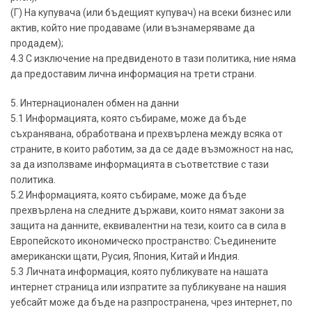
(Г) На купувача (или бъдещият купувач) на всеки бизнес или
актив, който ние продаваме (или възнамеряваме да
продадем);
4.3 С изключение на предвиденото в тази политика, ние няма
да предоставим лична информация на трети страни.
5. Интернационален обмен на данни
5.1 Информацията, която събираме, може да бъде
съхранявана, обработвана и прехвърлена между всяка от
страните, в които работим, за да се даде възможност на нас,
за да използваме информацията в съответствие с тази
политика.
5.2 Информацията, която събираме, може да бъде
прехвърлена на следните държави, които нямат закони за
защита на данните, еквивалентни на тези, които са в сила в
Европейското икономическо пространство: Съединените
американски щати, Русия, Япония, Китай и Индия.
5.3 Личната информация, която публикувате на нашата
интернет страница или изпратите за публикуване на нашия
уебсайт може да бъде на разпространена, чрез интернет, по