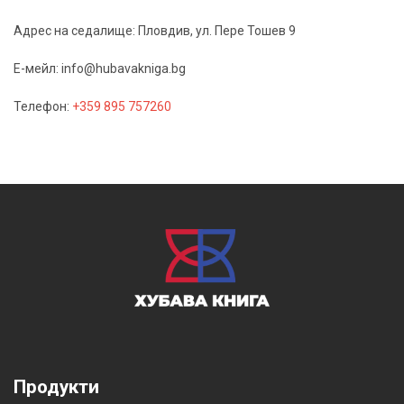
Адрес на седалище: Пловдив, ул. Пере Тошев 9
Е-мейл: info@hubavakniga.bg
Телефон:
+359 895 757260
Продукти