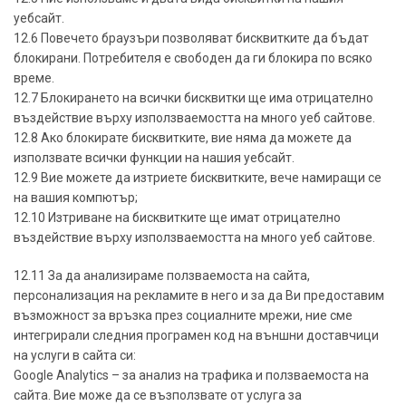
уебсайт.
12.6 Повечето браузъри позволяват бисквитките да бъдат
блокирани. Потребителя е свободен да ги блокира по всяко
време.
12.7 Блокирането на всички бисквитки ще има отрицателно
въздействие върху използваемостта на много уеб сайтове.
12.8 Ако блокирате бисквитките, вие няма да можете да
използвате всички функции на нашия уебсайт.
12.9 Вие можете да изтриете бисквитките, вече намиращи се
на вашия компютър;
12.10 Изтриване на бисквитките ще имат отрицателно
въздействие върху използваемостта на много уеб сайтове.
12.11 За да анализираме ползваемоста на сайта,
персонализация на рекламите в него и за да Ви предоставим
възможност за връзка през социалните мрежи, ние сме
интегрирали следния програмен код на външни доставчици
на услуги в сайта си:
Google Analytics – за анализ на трафика и ползваемоста на
сайта. Вие може да се възползвате от услуга за