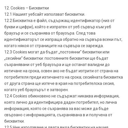
12. Cookies – Бисквитки
12.1 Нашият уебсайт използват бисквитки.
12.2 Бисквитка е файл, съдържащ идентификатор (низ от
букви и цифри), който е изпратен от уеб сървър към уеб
браузър и се съхранява от браузъра. След това
идентификаторът се изпраща обратно на сървъра всеки път,
когато някоя от страниците на сървъра се зарежда.
12.3 Cookies могат да бъдат „постоянни“ бисквитки или
„сесийни“ бисквитки: постоянните бисквитки ще бъдат
съхранявани от уеб браузъра и ще останат валидни до
изтичане на срока, освен ако не бъдат изтрити от страна на
потребителя преди изтичането на срока; сесийната бисквитка
от друга страна ще изтече в края на потребителска сесия,
когато уеб браузърът е затворен.
12.4 Cookies обикновено не съдържат никаква информация,
която лично да идентифицира даден потребител, но лична
информация, която се съхранява за вас може да бъде
свързано с информацията, съхранявана в и получена от
бисквитки.
12.5 Ние използваме и двата вида бисквитки на нашия